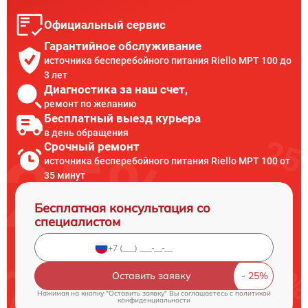
Официальный сервис
Гарантийное обслуживание
источника бесперебойного питания Riello MPT 100 до
3 лет
Диагностика за наш счет,
ремонт по желанию
Бесплатный выезд курьера
в день обращения
Срочный ремонт
источника бесперебойного питания Riello MPT 100 от
35 минут
Бесплатная консультация со
специалистом
Оставить заявку
Нажимая на кнопку "Оставить заявку" Вы соглашаетесь c
политикой
конфиденциальности